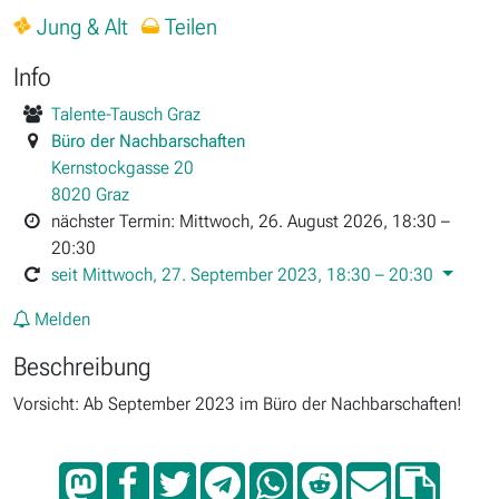
Jung & Alt
Teilen
Info
Talente-Tausch Graz
Büro der Nachbarschaften
Kernstockgasse 20
8020 Graz
nächster Termin: Mittwoch, 26. August 2026, 18:30 –
20:30
seit Mittwoch, 27. September 2023, 18:30 – 20:30
Melden
Beschreibung
Vorsicht: Ab September 2023 im Büro der Nachbarschaften!
Auf
Auf
Twittern
Auf
Auf
Auf
Sende
In