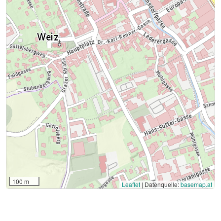
100 m
Leaflet
|
Datenquelle:
basemap.at